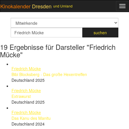
Kinokalender
Dresden
und Umland
ME
suchfeld
Suchbegriff
suchen
19 Ergebnisse für Darsteller "Friedrich
Mücke"
Friedrich Mücke
Bibi Blocksberg - Das große Hexentreffen
Deutschland 2025
Friedrich Mücke
Extrawurst
Deutschland 2025
Friedrich Mücke
Das Kanu des Manitu
Deutschland 2024