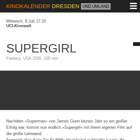
M
KINOKALENDER
DRESDEN
UND UMLAND
Mittwoch, 8.Juli 17:20
UCI-Kinowelt
SUPERGIRL
Fantasy, USA 2026, 105 min
Nachdem »Superman« von James Gunn letztes Jahr so ein großer
Erfolg war, kommt nun endlich »Supergirl« mit ihrem eigenen Film auf
die große Leinwand.
Supergirl alias Kara Zor-El (Milly Alcock) hat schlechte Laune. Ihr