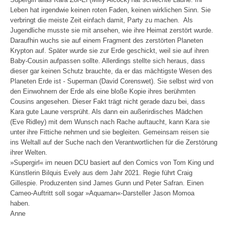
Leben hat irgendwie keinen roten Faden, keinen wirklichen Sinn. Sie
verbringt die meiste Zeit einfach damit, Party zu machen. Als
Jugendliche musste sie mit ansehen, wie ihre Heimat zerstört wurde.
Daraufhin wuchs sie auf einem Fragment des zerstörten Planeten
Krypton auf. Später wurde sie zur Erde geschickt, weil sie auf ihren
Baby-Cousin aufpassen sollte. Allerdings stellte sich heraus, dass
dieser gar keinen Schutz brauchte, da er das mächtigste Wesen des
Planeten Erde ist - Superman (David Corenswet). Sie selbst wird von
den Einwohnern der Erde als eine bloße Kopie ihres berühmten
Cousins angesehen. Dieser Fakt trägt nicht gerade dazu bei, dass
Kara gute Laune versprüht. Als dann ein außerirdisches Mädchen
(Eve Ridley) mit dem Wunsch nach Rache auftaucht, kann Kara sie
unter ihre Fittiche nehmen und sie begleiten. Gemeinsam reisen sie
ins Weltall auf der Suche nach den Verantwortlichen für die Zerstörung
ihrer Welten.
»Supergirl« im neuen DCU basiert auf den Comics von Tom King und
Künstlerin Bilquis Evely aus dem Jahr 2021. Regie führt Craig
Gillespie. Produzenten sind James Gunn und Peter Safran. Einen
Cameo-Auftritt soll sogar »Aquaman«-Darsteller Jason Momoa
haben.
Anne