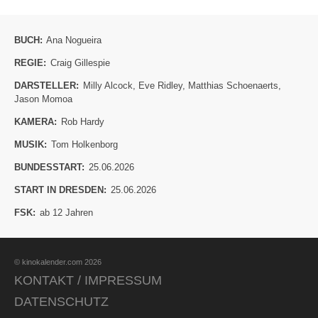
BUCH:
Ana Nogueira
REGIE:
Craig Gillespie
DARSTELLER:
Milly Alcock
,
Eve Ridley
,
Matthias Schoenaerts
,
Jason Momoa
KAMERA:
Rob Hardy
MUSIK:
Tom Holkenborg
BUNDESSTART:
25.06.2026
START IN DRESDEN:
25.06.2026
FSK:
ab 12 Jahren
© kinokalender.com 2026
KONTAKT / IMPRESSUM
DATENSCHUTZ