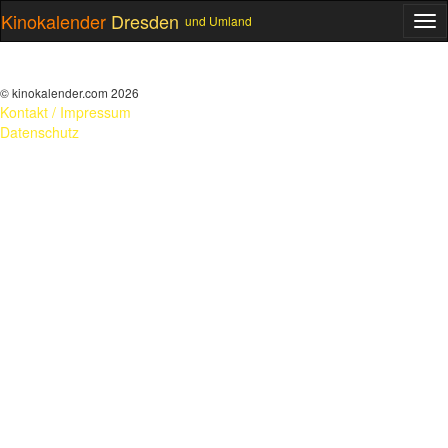
Kinokalender
Dresden
und Umland
ME
© kinokalender.com 2026
Kontakt / Impressum
Datenschutz