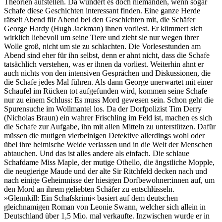
Theorien aufstellen. Da wundert es doch niemanden, wenn sogar
Schafe diese Geschichten interessant finden. Eine ganze Herde
rätselt Abend für Abend bei den Geschichten mit, die Schäfer
George Hardy (Hugh Jackman) ihnen vorliest. Er kümmert sich
wirklich liebevoll um seine Tiere und zieht sie nur wegen ihrer
Wolle groß, nicht um sie zu schlachten. Die Vorlesestunden am
Abend sind eher für ihn selbst, denn er ahnt nicht, dass die Schafe
tatsächlich verstehen, was er ihnen da vorliest. Weiterhin ahnt er
auch nichts von den intensiven Gesprächen und Diskussionen, die
die Schafe jedes Mal führen. Als dann George unerwartet mit einer
Schaufel im Rücken tot aufgefunden wird, kommen seine Schafe
nur zu einem Schluss: Es muss Mord gewesen sein. Schon geht die
Spurensuche im Wollmantel los. Da der Dorfpolizist Tim Derry
(Nicholas Braun) ein wahrer Frischling im Feld ist, machen es sich
die Schafe zur Aufgabe, ihn mit allen Mitteln zu unterstützen. Dafür
müssen die mutigen vierbeinigen Detektive allerdings wohl oder
übel ihre heimische Weide verlassen und in die Welt der Menschen
abtauchen. Und das ist alles andere als einfach. Die schlaue
Schafdame Miss Maple, der mutige Othello, die ängstliche Mopple,
die neugierige Maude und der alte Sir Ritchfeld decken nach und
nach einige Geheimnisse der hiesigen Dorfbewohner:innen auf, um
den Mord an ihrem geliebten Schäfer zu entschlüsseln.
»Glennkill: Ein Schafskrimi« basiert auf dem deutschen
gleichnamigen Roman von Leonie Swann, welcher sich allein in
Deutschland über 1,5 Mio. mal verkaufte. Inzwischen wurde er in