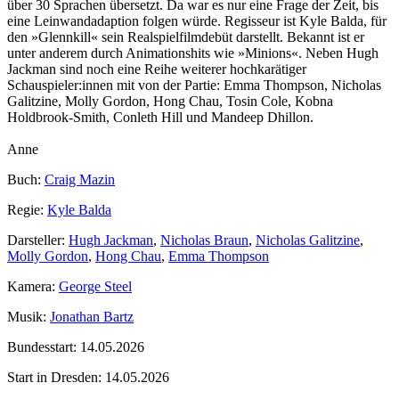
über 30 Sprachen übersetzt. Da war es nur eine Frage der Zeit, bis
eine Leinwandadaption folgen würde. Regisseur ist Kyle Balda, für
den »Glennkill« sein Realspielfilmdebüt darstellt. Bekannt ist er
unter anderem durch Animationshits wie »Minions«. Neben Hugh
Jackman sind noch eine Reihe weiterer hochkarätiger
Schauspieler:innen mit von der Partie: Emma Thompson, Nicholas
Galitzine, Molly Gordon, Hong Chau, Tosin Cole, Kobna
Holdbrook‑Smith, Conleth Hill und Mandeep Dhillon.
Anne
Buch:
Craig Mazin
Regie:
Kyle Balda
Darsteller:
Hugh Jackman
,
Nicholas Braun
,
Nicholas Galitzine
,
Molly Gordon
,
Hong Chau
,
Emma Thompson
Kamera:
George Steel
Musik:
Jonathan Bartz
Bundesstart:
14.05.2026
Start in Dresden:
14.05.2026