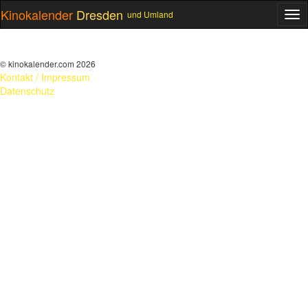
Kinokalender
Dresden
und Umland
ME
© kinokalender.com 2026
Kontakt / Impressum
Datenschutz