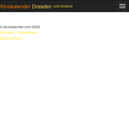
Kinokalender
Dresden
und Umland
ME
© kinokalender.com 2026
Kontakt / Impressum
Datenschutz