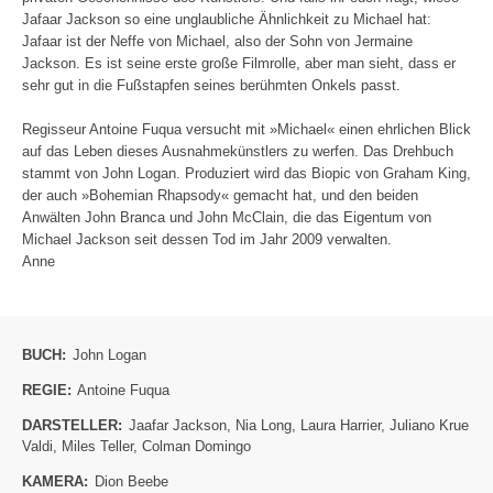
Jafaar Jackson so eine unglaubliche Ähnlichkeit zu Michael hat:
Jafaar ist der Neffe von Michael, also der Sohn von Jermaine
Jackson. Es ist seine erste große Filmrolle, aber man sieht, dass er
sehr gut in die Fußstapfen seines berühmten Onkels passt.
Regisseur Antoine Fuqua versucht mit »Michael« einen ehrlichen Blick
auf das Leben dieses Ausnahmekünstlers zu werfen. Das Drehbuch
stammt von John Logan. Produziert wird das Biopic von Graham King,
der auch »Bohemian Rhapsody« gemacht hat, und den beiden
Anwälten John Branca und John McClain, die das Eigentum von
Michael Jackson seit dessen Tod im Jahr 2009 verwalten.
Anne
BUCH:
John Logan
REGIE:
Antoine Fuqua
DARSTELLER:
Jaafar Jackson
,
Nia Long
,
Laura Harrier
,
Juliano Krue
Valdi
,
Miles Teller
,
Colman Domingo
KAMERA:
Dion Beebe