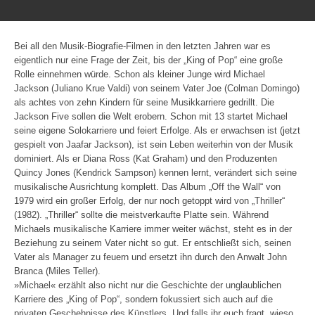
Bei all den Musik-Biografie-Filmen in den letzten Jahren war es
eigentlich nur eine Frage der Zeit, bis der „King of Pop“ eine große
Rolle einnehmen würde. Schon als kleiner Junge wird Michael
Jackson (Juliano Krue Valdi) von seinem Vater Joe (Colman Domingo)
als achtes von zehn Kindern für seine Musikkarriere gedrillt. Die
Jackson Five sollen die Welt erobern. Schon mit 13 startet Michael
seine eigene Solokarriere und feiert Erfolge. Als er erwachsen ist (jetzt
gespielt von Jaafar Jackson), ist sein Leben weiterhin von der Musik
dominiert. Als er Diana Ross (Kat Graham) und den Produzenten
Quincy Jones (Kendrick Sampson) kennen lernt, verändert sich seine
musikalische Ausrichtung komplett. Das Album „Off the Wall“ von
1979 wird ein großer Erfolg, der nur noch getoppt wird von „Thriller“
(1982). „Thriller“ sollte die meistverkaufte Platte sein. Während
Michaels musikalische Karriere immer weiter wächst, steht es in der
Beziehung zu seinem Vater nicht so gut. Er entschließt sich, seinen
Vater als Manager zu feuern und ersetzt ihn durch den Anwalt John
Branca (Miles Teller).
»Michael« erzählt also nicht nur die Geschichte der unglaublichen
Karriere des „King of Pop“, sondern fokussiert sich auch auf die
privaten Geschehnisse des Künstlers. Und falls ihr euch fragt, wieso