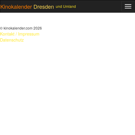
Kinokalender
Dresden
und Umland
ME
© kinokalender.com 2026
Kontakt / Impressum
Datenschutz