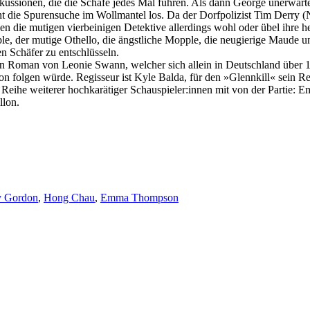
skussionen, die die Schafe jedes Mal führen. Als dann George unerwart
die Spurensuche im Wollmantel los. Da der Dorfpolizist Tim Derry (Ni
sen die mutigen vierbeinigen Detektive allerdings wohl oder übel ihre
le, der mutige Othello, die ängstliche Mopple, die neugierige Maude u
n Schäfer zu entschlüsseln.
en Roman von Leonie Swann, welcher sich allein in Deutschland über 1
on folgen würde. Regisseur ist Kyle Balda, für den »Glennkill« sein Rea
Reihe weiterer hochkarätiger Schauspieler:innen mit von der Partie:
llon.
y Gordon
,
Hong Chau
,
Emma Thompson