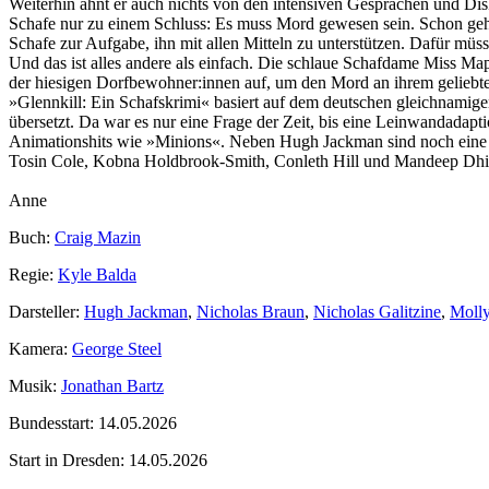
Weiterhin ahnt er auch nichts von den intensiven Gesprächen und Di
Schafe nur zu einem Schluss: Es muss Mord gewesen sein. Schon geht 
Schafe zur Aufgabe, ihn mit allen Mitteln zu unterstützen. Dafür müs
Und das ist alles andere als einfach. Die schlaue Schafdame Miss Map
der hiesigen Dorfbewohner:innen auf, um den Mord an ihrem geliebte
»Glennkill: Ein Schafskrimi« basiert auf dem deutschen gleichnamig
übersetzt. Da war es nur eine Frage der Zeit, bis eine Leinwandadapti
Animationshits wie »Minions«. Neben Hugh Jackman sind noch eine 
Tosin Cole, Kobna Holdbrook‑Smith, Conleth Hill und Mandeep Dhi
Anne
Buch:
Craig Mazin
Regie:
Kyle Balda
Darsteller:
Hugh Jackman
,
Nicholas Braun
,
Nicholas Galitzine
,
Moll
Kamera:
George Steel
Musik:
Jonathan Bartz
Bundesstart:
14.05.2026
Start in Dresden:
14.05.2026