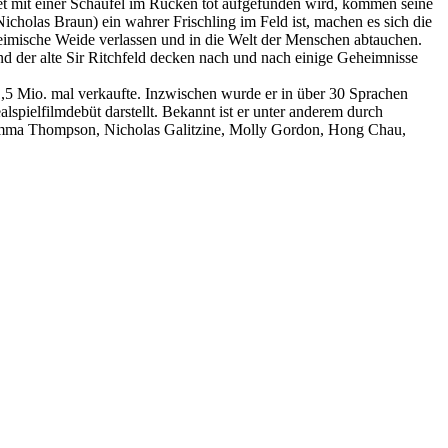
et mit einer Schaufel im Rücken tot aufgefunden wird, kommen seine
cholas Braun) ein wahrer Frischling im Feld ist, machen es sich die
 heimische Weide verlassen und in die Welt der Menschen abtauchen.
nd der alte Sir Ritchfeld decken nach und nach einige Geheimnisse
,5 Mio. mal verkaufte. Inzwischen wurde er in über 30 Sprachen
lspielfilmdebüt darstellt. Bekannt ist er unter anderem durch
 Emma Thompson, Nicholas Galitzine, Molly Gordon, Hong Chau,