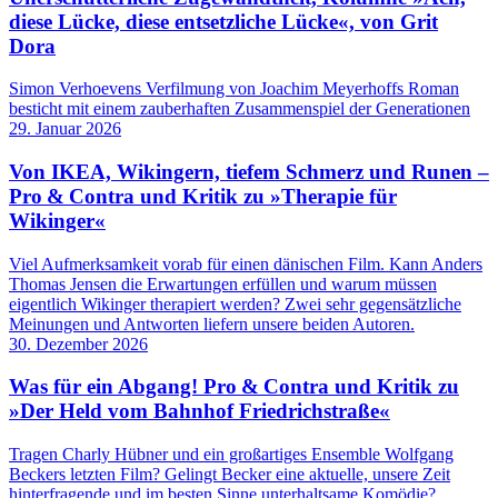
diese Lücke, diese entsetzliche Lücke«, von Grit
Dora
Simon Verhoevens Verfilmung von Joachim Meyerhoffs Roman
besticht mit einem zauberhaften Zusammenspiel der Generationen
29. Januar 2026
Von IKEA, Wikingern, tiefem Schmerz und Runen –
Pro & Contra und Kritik zu »Therapie für
Wikinger«
Viel Aufmerksamkeit vorab für einen dänischen Film. Kann Anders
Thomas Jensen die Erwartungen erfüllen und warum müssen
eigentlich Wikinger therapiert werden? Zwei sehr gegensätzliche
Meinungen und Antworten liefern unsere beiden Autoren.
30. Dezember 2026
Was für ein Abgang! Pro & Contra und Kritik zu
»Der Held vom Bahnhof Friedrichstraße«
Tragen Charly Hübner und ein großartiges Ensemble Wolfgang
Beckers letzten Film? Gelingt Becker eine aktuelle, unsere Zeit
hinterfragende und im besten Sinne unterhaltsame Komödie?