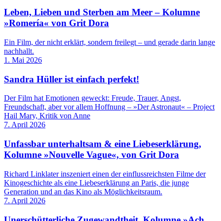
Leben, Lieben und Sterben am Meer – Kolumne
»Romería« von Grit Dora
Ein Film, der nicht erklärt, sondern freilegt – und gerade darin lange
nachhallt.
1. Mai 2026
Sandra Hüller ist einfach perfekt!
Der Film hat Emotionen geweckt: Freude, Trauer, Angst,
Freundschaft, aber vor allem Hoffnung – »Der Astronaut« – Project
Hail Mary, Kritik von Anne
7. April 2026
Unfassbar unterhaltsam & eine Liebeserklärung,
Kolumne »Nouvelle Vague«, von Grit Dora
Richard Linklater inszeniert einen der einflussreichsten Filme der
Kinogeschichte als eine Liebeserklärung an Paris, die junge
Generation und an das Kino als Möglichkeitsraum.
7. April 2026
Unerschütterliche Zugewandtheit, Kolumne »Ach,