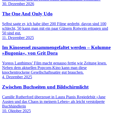
30. Dezember 2026
The One And Only Udo
Selbst sagte er, ich habe über 200 Filme gedreht, davon sind 100
schlecht, 50 kann man mit ein paar Gläsern Rotwein ertragen und
50 sind gut.
11. Dezember 2025
Im Kinosessel zusammengefaltet werden – Kolumne
»Bugonia«, von Grit Dora
Yorgos Lanthimos’ Film macht genauso fertig wie Zeitung ­lesen.
Neben dem aktuellen Popcorn-Kino kann man diese
knochentrockene Gesellschaftssatire gut brauchen.
4. Dezember 2025
Zwischen Buchseiten und Bildschirmlicht
Camille Rutherford überzeugt in Laura Pianis Regiedebüt »Jane
Austen und das Chaos in meinem Leben« als leicht verstolperte
Buchhändlerin
10. Oktober 2025