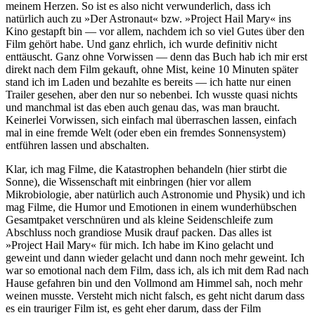
meinem Herzen. So ist es also nicht verwunderlich, dass ich
natürlich auch zu »Der Astronaut« bzw. »Project Hail Mary« ins
Kino gestapft bin — vor allem, nachdem ich so viel Gutes über den
Film gehört habe. Und ganz ehrlich, ich wurde definitiv nicht
enttäuscht. Ganz ohne Vorwissen — denn das Buch hab ich mir erst
direkt nach dem Film gekauft, ohne Mist, keine 10 Minuten später
stand ich im Laden und bezahlte es bereits — ich hatte nur einen
Trailer gesehen, aber den nur so nebenbei. Ich wusste quasi nichts
und manchmal ist das eben auch genau das, was man braucht.
Keinerlei Vorwissen, sich einfach mal überraschen lassen, einfach
mal in eine fremde Welt (oder eben ein fremdes Sonnensystem)
entführen lassen und abschalten.
Klar, ich mag Filme, die Katastrophen behandeln (hier stirbt die
Sonne), die Wissenschaft mit einbringen (hier vor allem
Mikrobiologie, aber natürlich auch Astronomie und Physik) und ich
mag Filme, die Humor und Emotionen in einem wunderhübschen
Gesamtpaket verschnüren und als kleine Seidenschleife zum
Abschluss noch grandiose Musik drauf packen. Das alles ist
»Project Hail Mary« für mich. Ich habe im Kino gelacht und
geweint und dann wieder gelacht und dann noch mehr geweint. Ich
war so emotional nach dem Film, dass ich, als ich mit dem Rad nach
Hause gefahren bin und den Vollmond am Himmel sah, noch mehr
weinen musste. Versteht mich nicht falsch, es geht nicht darum dass
es ein trauriger Film ist, es geht eher darum, dass der Film