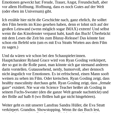
Emotionen geweckt hat: Freude, Trauer, Angst, Freundschaft, aber
vor allem Hoffnung. Hoffnung, dass es noch Gutes auf der Welt
(oder eben im Universum) gibt.
Ich erzähle hier nicht die Geschichte nach, ganz ehrlich, ihr solltet
den Film bereits im Kino gesehen haben, denn er lohnt sich auf der
großen Leinwand (wenn möglich sogar IMAX) extrem! Und selbst
wenn ihr das Kinofenster verpasst habt, kauft das Buch! Überbrückt
mit dem Lesen die Zeit bis zum Bluray-Release! Das könnte fast
schon ein Befehl sein (um es mit Eva Stratts Worten aus dem Film
zu sagen.)
Und da wären wir schon bei den Schauspieler:innen.
Hauptcharakter Ryland Grace wird von Ryan Gosling verkörpert,
der so gut in die Rolle passt, man könnte sich gar niemand anderen
darin vorstellen. Gutaussehend, nerdy, humorvoll, aber dennoch
nicht ängstlich vor Emotionen. Es ist erfrischend, einen Mann sooft
weinen zu sehen im Film. Oder kreischen. Ryan Gosling zeigt, dass
healthy masculinity durchaus geht. Ryan Gosling zeigt, dass „female
gaze“ existiert. Nie war ein Science Teacher heißer als Gosling in
seinem Fuchs-Sweater (den die ganze Welt gerade nachstrickt) und
der Brille auf halb 8 (wo Brillen halt gar nicht hingehören).
Weiter geht es mit unserer Lansfrau Sandra Hüller, die Eva Stratt
verkörpert. Grandios. Showstopping. Wenn ihr das Buch lest,