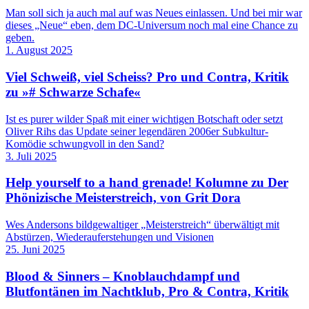
Man soll sich ja auch mal auf was Neues einlassen. Und bei mir war
dieses „Neue“ eben, dem DC-Universum noch mal eine Chance zu
geben.
1. August 2025
Viel Schweiß, viel Scheiss? Pro und Contra, Kritik
zu »# Schwarze Schafe«
Ist es purer wilder Spaß mit einer wichtigen Botschaft oder setzt
Oliver Rihs das Update seiner legendären 2006er Subkultur-
Komödie schwungvoll in den Sand?
3. Juli 2025
Help yourself to a hand grenade! Kolumne zu Der
Phönizische Meisterstreich, von Grit Dora
Wes Andersons bildgewaltiger „Meisterstreich“ überwältigt mit
Abstürzen, Wiederauferstehungen und Visionen
25. Juni 2025
Blood & Sinners – Knoblauchdampf und
Blutfontänen im Nachtklub, Pro & Contra, Kritik