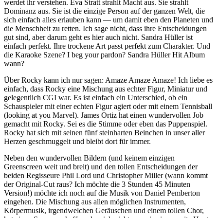
werdet ihr verstehen. Eva Stratt strahlt Macht aus. Sie strahlt
Dominanz aus. Sie ist die einzige Person auf der ganzen Welt, die
sich einfach alles erlauben kann — um damit eben den Planeten und
die Menschheit zu retten. Ich sage nicht, dass ihre Entscheidungen
gut sind, aber darum geht es hier auch nicht. Sandra Hüller ist
einfach perfekt. Ihre trockene Art passt perfekt zum Charakter. Und
die Karaoke Szene? I beg your pardon? Sandra Hüller Hit Album
wann?
Über Rocky kann ich nur sagen: Amaze Amaze Amaze! Ich liebe es
einfach, dass Rocky eine Mischung aus echter Figur, Miniatur und
gelegentlich CGI war. Es ist einfach ein Unterschied, ob ein
Schauspieler mit einer echten Figur agiert oder mit einem Tennisball
(looking at you Marvel). James Ortiz hat einen wundervollen Job
gemacht mit Rocky. Sei es die Stimme oder eben das Puppenspiel.
Rocky hat sich mit seinen fünf steinharten Beinchen in unser aller
Herzen geschmuggelt und bleibt dort für immer.
Neben den wundervollen Bildern (und keinem einzigen
Greenscreen weit und breit) und den tollen Entscheidungen der
beiden Regisseure Phil Lord und Christopher Miller (wann kommt
der Original-Cut raus? Ich möchte die 3 Stunden 45 Minuten
Version!) möchte ich noch auf die Musik von Daniel Pemberton
eingehen. Die Mischung aus allen möglichen Instrumenten,
Körpermusik, irgendwelchen Geräuschen und einem tollen Chor,