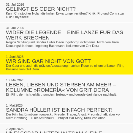
31. Juli 2026
GELINGT ES ODER NICHT?
Kann Christopher Nolan die hohen Erwartungen erfüllen? Kritik, Pro und Contra zu
»Die Odyssee«
31. Juli 2026
WIDER DIE LEGENDE – EINE LANZE FÜR DAS
WERK BRECHEN
Regina Schilling und Sandra Hüller lösen Ingeborg Bachmanns Texte von ihren
Deutungsklischees, Ingeborg Bachmann, Kolumne von Grit Dora
1. Juni 2026
WIR SIND GAR NICHT VON GOTT
Der Cast und auch die präzise Ausstattung machen Rose zu einem brillanten Film,
Kolumne von Grit Dora.
10. Mai 2026
LEBEN, LIEBEN UND STERBEN AM MEER –
KOLUMNE »ROMERÍA« VON GRIT DORA
Ein Film, der nicht erklärt, sondern freilegt – und gerade darin lange nachhallt.
1. Mai 2026
SANDRA HÜLLER IST EINFACH PERFEKT!
Der Film hat Emotionen geweckt: Freude, Trauer, Angst, Freundschaft, aber vor
allem Hoffnung – »Der Astronaut« – Project Hail Mary, Kritik von Anne
7. April 2026