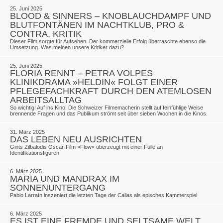
25. Juni 2025
BLOOD & SINNERS – KNOBLAUCHDAMPF UND
BLUTFONTÄNEN IM NACHTKLUB, PRO &
CONTRA, KRITIK
Dieser Film sorgte für Aufsehen. Der kommerzielle Erfolg überraschte ebenso die
Umsetzung. Was meinen unsere Kritiker dazu?
25. Juni 2025
FLORIA RENNT – PETRA VOLPES
KLINIKDRAMA »HELDIN« FOLGT EINER
PFLEGEFACHKRAFT DURCH DEN ATEMLOSEN
ARBEITSALLTAG
So wichtig! Auf ins Kino! Die Schweizer Filmemacherin stellt auf feinfühlige Weise
brennende Fragen und das Publikum strömt seit über sieben ­Woch­en in die Kinos.
31. März 2025
DAS LEBEN NEU AUSRICHTEN
Gints Zilbalodis Oscar-Film »Flow« überzeugt mit einer Fülle an
Identifikationsfiguren
6. März 2025
MARIA UND MANDRAX IM
SONNENUNTERGANG
Pablo Larraín inszeniert die letzten Tage der Callas als episches Kammerspiel
6. März 2025
ES IST EINE FREMDE UND SELTSAME WELT