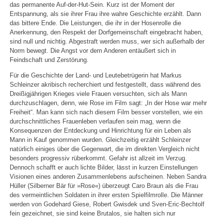
das permanente Auf-der-Hut-Sein. Kurz ist der Moment der
Entspannung, als sie ihrer Frau ihre wahre Geschichte erzählt. Dann
das bittere Ende. Die Leistungen, die ihr in der Hosenrolle die
Anerkennung, den Respekt der Dorfgemeinschaft eingebracht haben,
sind null und nichtig. Abgestraft werden muss, wer sich außerhalb der
Norm bewegt. Die Angst vor dem Anderen entäußert sich in
Feindschaft und Zerstörung.
Für die Geschichte der Land- und Leutebetrügerin hat Markus
Schleinzer akribisch recherchiert und festgestellt, dass während des
Dreißigjährigen Krieges viele Frauen versuchten, sich als Mann
durchzuschlagen, denn, wie Rose im Film sagt: „In der Hose war mehr
Freiheit“. Man kann sich nach diesem Film besser vorstellen, wie ein
durchschnittliches Frauenleben verlaufen sein mag, wenn die
Konsequenzen der Entdeckung und Hinrichtung für ein Leben als
Mann in Kauf genommen wurden. Gleichzeitig erzählt Schleinzer
natürlich einiges über die Gegenwart, die im direkten Vergleich nicht
besonders progressiv rüberkommt. Gefahr ist allzeit im Verzug.
Dennoch schafft er auch lichte Bilder, lässt in kurzen Einstellungen
Visionen eines anderen Zusammenlebens aufscheinen. Neben Sandra
Hüller (Silberner Bär für »Rose«) überzeugt Caro Braun als die Frau
des vermeintlichen Soldaten in ihrer ersten Spielfilmrolle. Die Männer
werden von Godehard Giese, Robert Gwisdek und Sven-Eric-Bechtolf
fein gezeichnet, sie sind keine Brutalos, sie halten sich nur