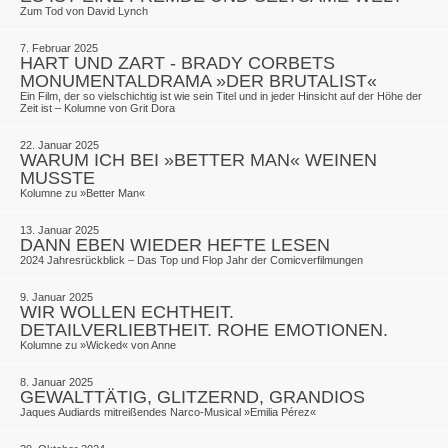
Zum Tod von David Lynch
7. Februar 2025
HART UND ZART - BRADY CORBETS
MONUMENTALDRAMA »DER BRUTALIST«
Ein Film, der so vielschichtig ist wie sein Titel und in jeder Hinsicht auf der Höhe der
Zeit ist – Kolumne von Grit Dora
22. Januar 2025
WARUM ICH BEI »BETTER MAN« WEINEN
MUSSTE
Kolumne zu »Better Man«
13. Januar 2025
DANN EBEN WIEDER HEFTE LESEN
2024 Jahresrückblick – Das Top und Flop Jahr der Comicverfilmungen
9. Januar 2025
WIR WOLLEN ECHTHEIT.
DETAILVERLIEBTHEIT. ROHE EMOTIONEN.
Kolumne zu »Wicked« von Anne
8. Januar 2025
GEWALTTÄTIG, GLITZERND, GRANDIOS
Jaques Audiards mitreißendes Narco-Musical »Emilia Pérez«