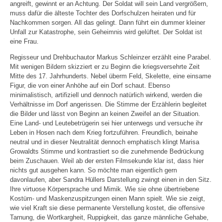
angreift, gewinnt er an Achtung. Der Soldat will sein Land vergrößern,
muss dafür die älteste Tochter des Dorfschulzen heiraten und für
Nachkommen sorgen. All das gelingt. Dann führt ein dummer kleiner
Unfall zur Katastrophe, sein Geheimnis wird gelüftet. Der Soldat ist
eine Frau.
Regisseur und Drehbuchautor Markus Schleinzer erzählt eine Parabel.
Mit wenigen Bildern skizziert er zu Beginn die kriegsversehrte Zeit
Mitte des 17. Jahrhunderts. Nebel überm Feld, Skelette, eine einsame
Figur, die von einer Anhöhe auf ein Dorf schaut. Ebenso
minimalistisch, artifiziell und dennoch natürlich wirkend, werden die
Verhältnisse im Dorf angerissen. Die Stimme der Erzählerin begleitet
die Bilder und lässt von Beginn an keinen Zweifel an der Situation.
Eine Land- und Leutebetrügerin sei hier unterwegs und versuche ihr
Leben in Hosen nach dem Krieg fortzuführen. Freundlich, beinahe
neutral und in dieser Neutralität dennoch emphatisch klingt Marisa
Growaldts Stimme und kontrastiert so die zunehmende Bedrückung
beim Zuschauen. Weil ab der ersten Filmsekunde klar ist, dass hier
nichts gut ausgehen kann. So möchte man eigentlich gern
davonlaufen, aber Sandra Hüllers Darstellung zwingt einen in den Sitz.
Ihre virtuose Körpersprache und Mimik. Wie sie ohne übertriebene
Kostüm- und Maskenzuspitzungen einen Mann spielt. Wie sie zeigt,
wie viel Kraft sie diese permanente Verstellung kostet, die offensive
Tarnung, die Wortkargheit, Ruppigkeit, das ganze männliche Gehabe,