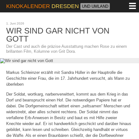
M
KINOKALENDER
DRESDEN
UND UMLAND
1. Juni 2026
WIR SIND GAR NICHT VON
GOTT
Der Cast und auch die präzise Ausstattung machen Rose zu einem
brillanten Film, Kolumne von Grit Dora.
Markus Schleinzer erzählt mit Sandra Hüller in der Hauptrolle die
Geschichte einer Frau, die im 17. Jahrhundert versucht, als Mann zu
überleben
Der Soldat, wortkarg, narbenverwittert, kommt aus dem Krieg in das
Dorf und beansprucht einen Hof. Die notwendigen Papiere hat er
dabei. Die Dorfgemeinschaft wittert einen „seltsamen“ Menschen und
widerstrebt, aber alles scheint rechtens. Der Soldat nimmt das
verfallene Erb-Anwesen in Besitz und baut es mit Hilfe zweier
Knechte wieder auf. Er ist handwerklich geschickt und darüber hinaus
gebildet, kann lesen und schreiben. Gleichzeitig handhabt er virtuos
die Waffe. Als er einen Braunbären schießt, der die Dorfbewohner