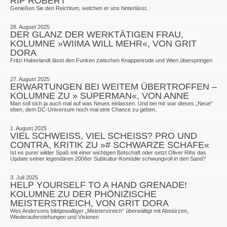
RIP ROBERT
Genießen Sie den Reichtum, welchen er uns hinterlässt.
28. August 2025
DER GLANZ DER WERKTÄTIGEN FRAU,
KOLUMNE »WIIMA WILL MEHR«, VON GRIT
DORA
Fritzi Haberlandt lässt den Funken zwischen Knappenrode und Wien überspringen
27. August 2025
ERWARTUNGEN BEI WEITEM ÜBERTROFFEN –
KOLUMNE ZU » SUPERMAN«, VON ANNE
Man soll sich ja auch mal auf was Neues einlassen. Und bei mir war dieses „Neue“
eben, dem DC-Universum noch mal eine Chance zu geben.
1. August 2025
VIEL SCHWEISS, VIEL SCHEISS? PRO UND C
ONTRA, KRITIK ZU »# SCHWARZE SCHAFE«
Ist es purer wilder Spaß mit einer wichtigen Botschaft oder setzt Oliver Rihs das
Update seiner legendären 2006er Subkultur-Komödie schwungvoll in den Sand?
3. Juli 2025
HELP YOURSELF TO A HAND GRENADE!
KOLUMNE ZU DER PHÖNIZISCHE
MEISTERSTREICH, VON GRIT DORA
Wes Andersons bildgewaltiger „Meisterstreich“ überwältigt mit Abstürzen,
Wiederauferstehungen und Visionen