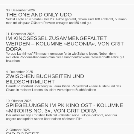
30. Dezember 2026
THE ONE AND ONLY UDO
Selbst sagte er, ich habe über 200 Filme gedreht, davon sind 100 schlecht, 50 kann
man mit ein paar Gläsern Rotwein ertragen und 50 sind gut.
11. Dezember 2025
IM KINOSESSEL ZUSAMMENGEFALTET
WERDEN – KOLUMNE »BUGONIA«, VON GRIT
DORA
Yorgos Lanthimos’ Film macht genauso fertig wie Zeitung ­lesen. Neben dem
aktuellen Popcorn-Kino kann man diese knochentrockene Gesellschaftssatire gut
brauchen.
4. Dezember 2025
ZWISCHEN BUCHSEITEN UND
BILDSCHIRMLICHT
Camille Rutherford überzeugt in Laura Pianis Regiedebüt »Jane Austen und das
Chaos in meinem Leben« als leicht verstolperte Buchhändlerin
10. Oktober 2025
SPIEGELUNGEN IM PK KINO OST - KOLUMNE
»MIROIRS NO. 3«, VON GRIT DORA
Der arbeitswütige Christian Petzold vollendet seine Trilogie gekonnt, aber nur
ungern und spricht schon über seinen nächsten Film
2. Oktober 2025