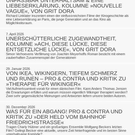
UNFASSBAR UNTERHALTSAM & EINE
LIEBESERKLÄRUNG, KOLUMNE »NOUVELLE
VAGUE«, VON GRIT DORA
Richard Linklater inszeniert einen der einflussreichsten Filme der Kinogeschichte als
eine Liebeserklärung an Paris, die junge Generation und an das Kino als
Möglichkeitsraum.
7. April 2026
UNERSCHÜTTERLICHE ZUGEWANDTHEIT,
KOLUMNE »ACH, DIESE LÜCKE, DIESE
ENTSETZLICHE LÜCKE«, VON GRIT DORA
Simon Verhoevens Verfilmung von Joachim Meyerhoffs Roman besticht mit einem
zauberhaften Zusammenspiel der Generationen
29. Januar 2026
VON IKEA, WIKINGERN, TIEFEM SCHMERZ
UND RUNEN – PRO & CONTRA UND KRITIK ZU
»THERAPIE FÜR WIKINGER«
Viel Aufmerksamkeit vorab für einen dänischen Film. Kann Anders Thomas Jensen
die Erwartungen erfüllen und warum müssen eigentlich Wikinger therapiert werden?
Zwei sehr gegensätzliche Meinungen und Antworten liefern unsere beiden Autoren.
30. Dezember 2026
WAS FÜR EIN ABGANG! PRO & CONTRA UND
KRITIK ZU »DER HELD VOM BAHNHOF
FRIEDRICHSTRASSE«
Tragen Charly Hübner und ein großartiges Ensemble Wolfgang Beckers letzten
Film? Gelingt Becker eine aktuelle, unsere Zeit hinterfragende und im besten Sinne
unterhaltsame Komödie?