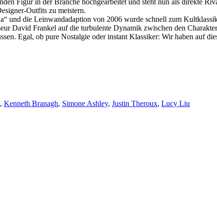
hrenden Figur in der Branche hochgearbeitet und steht nun als direkte 
esigner-Outfits zu meistern.
da“ und die Leinwandadaption von 2006 wurde schnell zum Kultklassike
isseur David Frankel auf die turbulente Dynamik zwischen den Charakt
sen. Egal, ob pure Nostalgie oder instant Klassiker: Wir haben auf d
,
Kenneth Branagh
,
Simone Ashley
,
Justin Theroux
,
Lucy Liu