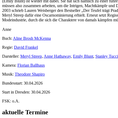
(Emily Blunt) ist wieder mit dabei. Sie hat sich nämlich zu einer fü
müssen also zusammen arbeiten, um die Intrigen, Machtkämpfe und D
2003 schrieb Lauren Weisberger den Bestseller „Der Teufel trägt Pra
Meryl Streep dafür eine Oscarnominierung erhielt. Erneut setzt Reg
Modeindustrie, durch die sich die Charaktere von damals kämpfen müs
Anne
Buch:
Aline Brosh McKenna
Regie:
David Frankel
Darsteller:
Meryl Streep
,
Anne Hathaway
,
Emily Blunt
,
Stanley Tucci
Kamera:
Florian Ballhaus
Musik:
Theodore Shapiro
Bundesstart:
30.04.2026
Start in Dresden:
30.04.2026
FSK:
o.A.
aktuelle Termine