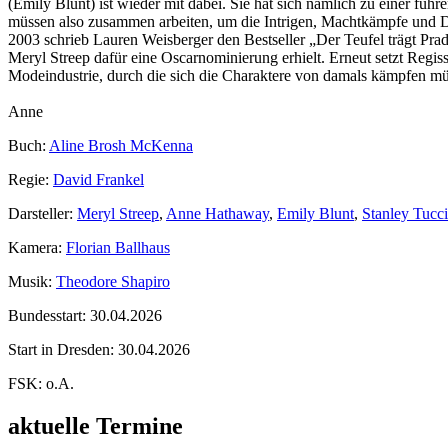
(Emily Blunt) ist wieder mit dabei. Sie hat sich nämlich zu einer fü
müssen also zusammen arbeiten, um die Intrigen, Machtkämpfe und D
2003 schrieb Lauren Weisberger den Bestseller „Der Teufel trägt Pra
Meryl Streep dafür eine Oscarnominierung erhielt. Erneut setzt Reg
Modeindustrie, durch die sich die Charaktere von damals kämpfen müs
Anne
Buch:
Aline Brosh McKenna
Regie:
David Frankel
Darsteller:
Meryl Streep
,
Anne Hathaway
,
Emily Blunt
,
Stanley Tucci
Kamera:
Florian Ballhaus
Musik:
Theodore Shapiro
Bundesstart:
30.04.2026
Start in Dresden:
30.04.2026
FSK:
o.A.
aktuelle Termine