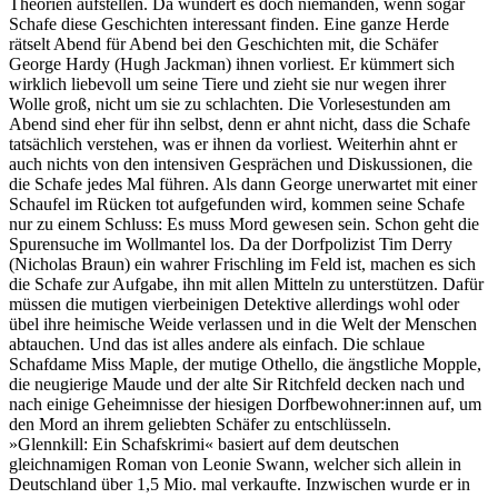
Theorien aufstellen. Da wundert es doch niemanden, wenn sogar
Schafe diese Geschichten interessant finden. Eine ganze Herde
rätselt Abend für Abend bei den Geschichten mit, die Schäfer
George Hardy (Hugh Jackman) ihnen vorliest. Er kümmert sich
wirklich liebevoll um seine Tiere und zieht sie nur wegen ihrer
Wolle groß, nicht um sie zu schlachten. Die Vorlesestunden am
Abend sind eher für ihn selbst, denn er ahnt nicht, dass die Schafe
tatsächlich verstehen, was er ihnen da vorliest. Weiterhin ahnt er
auch nichts von den intensiven Gesprächen und Diskussionen, die
die Schafe jedes Mal führen. Als dann George unerwartet mit einer
Schaufel im Rücken tot aufgefunden wird, kommen seine Schafe
nur zu einem Schluss: Es muss Mord gewesen sein. Schon geht die
Spurensuche im Wollmantel los. Da der Dorfpolizist Tim Derry
(Nicholas Braun) ein wahrer Frischling im Feld ist, machen es sich
die Schafe zur Aufgabe, ihn mit allen Mitteln zu unterstützen. Dafür
müssen die mutigen vierbeinigen Detektive allerdings wohl oder
übel ihre heimische Weide verlassen und in die Welt der Menschen
abtauchen. Und das ist alles andere als einfach. Die schlaue
Schafdame Miss Maple, der mutige Othello, die ängstliche Mopple,
die neugierige Maude und der alte Sir Ritchfeld decken nach und
nach einige Geheimnisse der hiesigen Dorfbewohner:innen auf, um
den Mord an ihrem geliebten Schäfer zu entschlüsseln.
»Glennkill: Ein Schafskrimi« basiert auf dem deutschen
gleichnamigen Roman von Leonie Swann, welcher sich allein in
Deutschland über 1,5 Mio. mal verkaufte. Inzwischen wurde er in