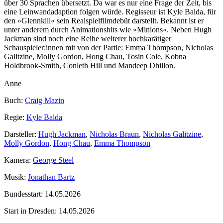
über 30 Sprachen übersetzt. Da war es nur eine Frage der Zeit, bis
eine Leinwandadaption folgen würde. Regisseur ist Kyle Balda, für
den »Glennkill« sein Realspielfilmdebüt darstellt. Bekannt ist er
unter anderem durch Animationshits wie »Minions«. Neben Hugh
Jackman sind noch eine Reihe weiterer hochkarätiger
Schauspieler:innen mit von der Partie: Emma Thompson, Nicholas
Galitzine, Molly Gordon, Hong Chau, Tosin Cole, Kobna
Holdbrook‑Smith, Conleth Hill und Mandeep Dhillon.
Anne
Buch:
Craig Mazin
Regie:
Kyle Balda
Darsteller:
Hugh Jackman
,
Nicholas Braun
,
Nicholas Galitzine
,
Molly Gordon
,
Hong Chau
,
Emma Thompson
Kamera:
George Steel
Musik:
Jonathan Bartz
Bundesstart:
14.05.2026
Start in Dresden:
14.05.2026