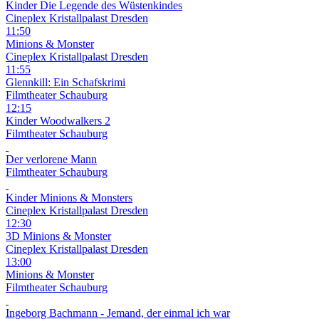
Kinder
Die Legende des Wüstenkindes
Cineplex Kristallpalast Dresden
11:50
Minions & Monster
Cineplex Kristallpalast Dresden
11:55
Glennkill: Ein Schafskrimi
Filmtheater Schauburg
12:15
Kinder
Woodwalkers 2
Filmtheater Schauburg
Der verlorene Mann
Filmtheater Schauburg
Kinder
Minions & Monsters
Cineplex Kristallpalast Dresden
12:30
3D
Minions & Monster
Cineplex Kristallpalast Dresden
13:00
Minions & Monster
Filmtheater Schauburg
Ingeborg Bachmann - Jemand, der einmal ich war