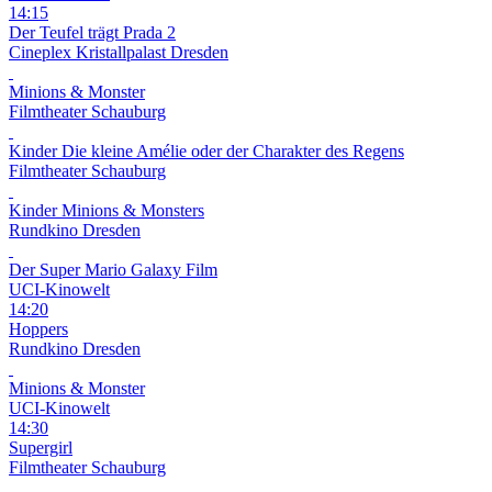
14:15
Der Teufel trägt Prada 2
Cineplex Kristallpalast Dresden
Minions & Monster
Filmtheater Schauburg
Kinder
Die kleine Amélie oder der Charakter des Regens
Filmtheater Schauburg
Kinder
Minions & Monsters
Rundkino Dresden
Der Super Mario Galaxy Film
UCI-Kinowelt
14:20
Hoppers
Rundkino Dresden
Minions & Monster
UCI-Kinowelt
14:30
Supergirl
Filmtheater Schauburg