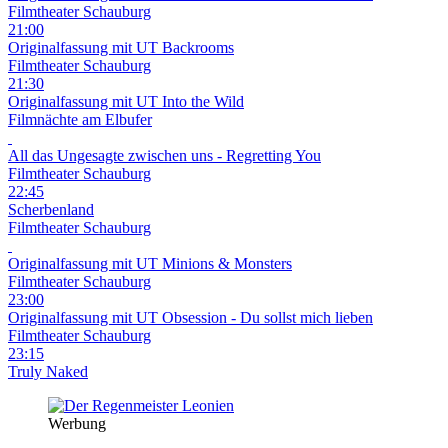
Filmtheater Schauburg
21:00
Originalfassung mit UT
Backrooms
Filmtheater Schauburg
21:30
Originalfassung mit UT
Into the Wild
Filmnächte am Elbufer
All das Ungesagte zwischen uns - Regretting You
Filmtheater Schauburg
22:45
Scherbenland
Filmtheater Schauburg
Originalfassung mit UT
Minions & Monsters
Filmtheater Schauburg
23:00
Originalfassung mit UT
Obsession - Du sollst mich lieben
Filmtheater Schauburg
23:15
Truly Naked
Werbung