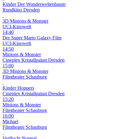
Kinder
Der Wunderweltenbaum
Rundkino Dresden
3D
Minions & Monster
UCI-Kinowelt
14:40
Der Super Mario Galaxy Film
UCI-Kinowelt
14:50
Minions & Monster
Cineplex Kristallpalast Dresden
15:00
3D
Minions & Monster
Filmtheater Schauburg
Kinder
Hoppers
Cineplex Kristallpalast Dresden
15:20
Minions & Monster
Filmtheater Schauburg
16:00
Michael
Filmtheater Schauburg
Verflucht Normal