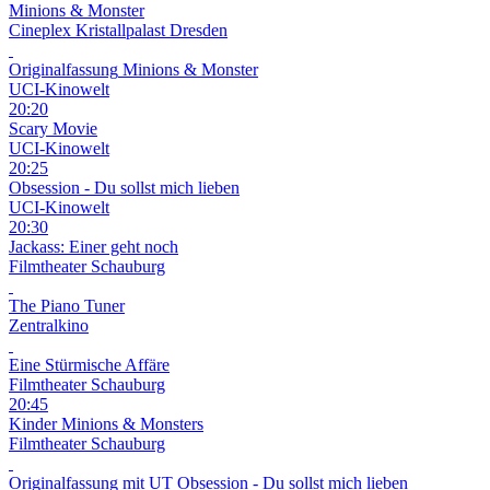
Minions & Monster
Cineplex Kristallpalast Dresden
Originalfassung
Minions & Monster
UCI-Kinowelt
20:20
Scary Movie
UCI-Kinowelt
20:25
Obsession - Du sollst mich lieben
UCI-Kinowelt
20:30
Jackass: Einer geht noch
Filmtheater Schauburg
The Piano Tuner
Zentralkino
Eine Stürmische Affäre
Filmtheater Schauburg
20:45
Kinder
Minions & Monsters
Filmtheater Schauburg
Originalfassung mit UT
Obsession - Du sollst mich lieben