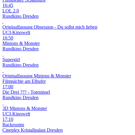
16:45
LOL 2.0
Rundkino Dresden
Originalfassung
Obsession - Du sollst mich lieben
UCI-Kinowelt
16:50
Minions & Monster
Rundkino Dresden
Supergirl
Rundkino Dresden
Originalfassung
Minions & Monster
Filmnächte am Elbufer
17:00
Die Drei ??? - Toteninsel
Rundkino Dresden
3D
Minions & Monster
UCI-Kinowelt
17:10
Backrooms
Cineplex Kristallpalast Dresden