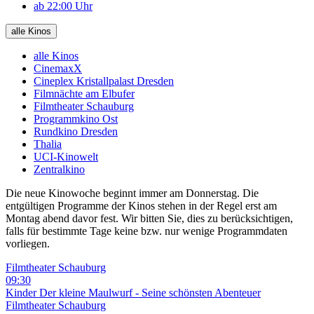
ab 22:00 Uhr
alle Kinos
alle Kinos
CinemaxX
Cineplex Kristallpalast Dresden
Filmnächte am Elbufer
Filmtheater Schauburg
Programmkino Ost
Rundkino Dresden
Thalia
UCI-Kinowelt
Zentralkino
Die neue Kinowoche beginnt immer am Donnerstag. Die
entgültigen Programme der Kinos stehen in der Regel erst am
Montag abend davor fest. Wir bitten Sie, dies zu berücksichtigen,
falls für bestimmte Tage keine bzw. nur wenige Programmdaten
vorliegen.
Filmtheater Schauburg
09:30
Kinder
Der kleine Maulwurf - Seine schönsten Abenteuer
Filmtheater Schauburg