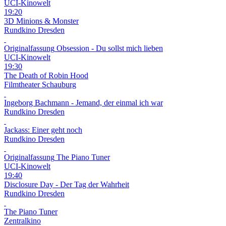
UCI-Kinowelt
19:20
3D
Minions & Monster
Rundkino Dresden
Originalfassung
Obsession - Du sollst mich lieben
UCI-Kinowelt
19:30
The Death of Robin Hood
Filmtheater Schauburg
Ingeborg Bachmann - Jemand, der einmal ich war
Rundkino Dresden
Jackass: Einer geht noch
Rundkino Dresden
Originalfassung
The Piano Tuner
UCI-Kinowelt
19:40
Disclosure Day - Der Tag der Wahrheit
Rundkino Dresden
The Piano Tuner
Zentralkino