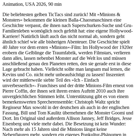
Animation, USA 2026, 90 min
Die beliebtesten gelben TicTacs sind zurück! Mit »Minions &
Monsters« bekommen die kleinen Balla-Chaosmaschinen eine
Geschichte verpasst, die ihnen nach Superschurken-Suche und Gru-
Familienleben womöglich noch gefehlt hat: eine eigene Hollywood-
Karriere! Natürlich läuft auch das nicht normal ab, sondern geht
ähnlich schief wie alle bisherigen Abenteuer. Die Geschichte spielt
40 Jahre vor dem ersten »Minions«-Film: Im Hollywood der 1920er
erobern die Gelblinge die Traumfabrik, werden Filmstars, verlieren
dann alles, lassen nebenbei Monster auf die Welt los und müssen
anschließend genau den Planeten retten, den sie gerade erst in diese
Lage gebracht haben. Vielleicht sollte man langsam mal lernen, die
Kevins und Co. nicht mehr unbeaufsichtigt zu lassen! Inszeniert
wird der mittlerweile siebte Teil des »Ich - Einfach
unverbesserlich«- Franchises und der dritte Minions-Film erneut von
Pierre Coffin, der ihnen seit ihrem ersten Auftritt 2010 auch ihre
unvergleichlichen Stimmen leiht. Unterstützung gibt es von einem
bemerkenswerten Sprecherensemble: Christoph Waltz spricht
Regisseur Max sowohl in der deutschen als auch in der englischen
Fassung, Bill und Tom Kaulitz übernehmen die Monster Goomi und
Dort. Im Original sind außerdem Allison Janney, Jeff Bridges, Jesse
Eisenberg und viele mehr dabei. Die Besetzung ist kein Wunder:
Nach mehr als 15 Jahren sind die Minions längst keine
Nebenfiguren mehr, sondern ein eigenes Popkultur-Phänomen in