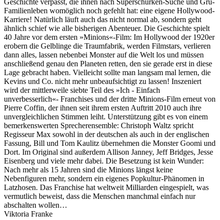
Geschichte verpasst, die ihnen nach Superschurken-Suche und Gru-
Familienleben womöglich noch gefehlt hat: eine eigene Hollywood-
Karriere! Natürlich läuft auch das nicht normal ab, sondern geht
ähnlich schief wie alle bisherigen Abenteuer. Die Geschichte spielt
40 Jahre vor dem ersten »Minions«-Film: Im Hollywood der 1920er
erobern die Gelblinge die Traumfabrik, werden Filmstars, verlieren
dann alles, lassen nebenbei Monster auf die Welt los und müssen
anschließend genau den Planeten retten, den sie gerade erst in diese
Lage gebracht haben. Vielleicht sollte man langsam mal lernen, die
Kevins und Co. nicht mehr unbeaufsichtigt zu lassen! Inszeniert
wird der mittlerweile siebte Teil des »Ich - Einfach
unverbesserlich«- Franchises und der dritte Minions-Film erneut von
Pierre Coffin, der ihnen seit ihrem ersten Auftritt 2010 auch ihre
unvergleichlichen Stimmen leiht. Unterstützung gibt es von einem
bemerkenswerten Sprecherensemble: Christoph Waltz spricht
Regisseur Max sowohl in der deutschen als auch in der englischen
Fassung, Bill und Tom Kaulitz übernehmen die Monster Goomi und
Dort. Im Original sind außerdem Allison Janney, Jeff Bridges, Jesse
Eisenberg und viele mehr dabei. Die Besetzung ist kein Wunder:
Nach mehr als 15 Jahren sind die Minions längst keine
Nebenfiguren mehr, sondern ein eigenes Popkultur-Phänomen in
Latzhosen. Das Franchise hat weltweit Milliarden eingespielt, was
vermutlich beweist, dass die Menschen manchmal einfach nur
abschalten wollen…
Viktoria Franke