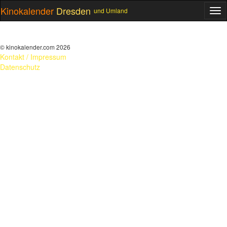
Kinokalender
Dresden
und Umland
ME
© kinokalender.com 2026
Kontakt / Impressum
Datenschutz