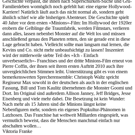
Geschichte verpasst, die ihnen nach Superschurken-Suche und Gru-
Familienleben womöglich noch gefehlt hat: eine eigene Hollywood-
Karriere! Natürlich läuft auch das nicht normal ab, sondern geht
ähnlich schief wie alle bisherigen Abenteuer. Die Geschichte spielt
40 Jahre vor dem ersten »Minions«-Film: Im Hollywood der 1920er
erobern die Gelblinge die Traumfabrik, werden Filmstars, verlieren
dann alles, lassen nebenbei Monster auf die Welt los und müssen
anschließend genau den Planeten retten, den sie gerade erst in diese
Lage gebracht haben. Vielleicht sollte man langsam mal lernen, die
Kevins und Co. nicht mehr unbeaufsichtigt zu lassen! Inszeniert
wird der mittlerweile siebte Teil des »Ich - Einfach
unverbesserlich«- Franchises und der dritte Minions-Film erneut von
Pierre Coffin, der ihnen seit ihrem ersten Auftritt 2010 auch ihre
unvergleichlichen Stimmen leiht. Unterstützung gibt es von einem
bemerkenswerten Sprecherensemble: Christoph Waltz spricht
Regisseur Max sowohl in der deutschen als auch in der englischen
Fassung, Bill und Tom Kaulitz übernehmen die Monster Goomi und
Dort. Im Original sind außerdem Allison Janney, Jeff Bridges, Jesse
Eisenberg und viele mehr dabei. Die Besetzung ist kein Wunder:
Nach mehr als 15 Jahren sind die Minions längst keine
Nebenfiguren mehr, sondern ein eigenes Popkultur-Phänomen in
Latzhosen. Das Franchise hat weltweit Milliarden eingespielt, was
vermutlich beweist, dass die Menschen manchmal einfach nur
abschalten wollen…
Viktoria Franke