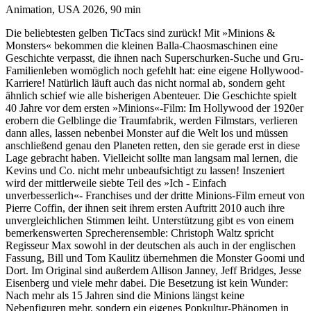
Animation, USA 2026, 90 min
Die beliebtesten gelben TicTacs sind zurück! Mit »Minions &
Monsters« bekommen die kleinen Balla-Chaosmaschinen eine
Geschichte verpasst, die ihnen nach Superschurken-Suche und Gru-
Familienleben womöglich noch gefehlt hat: eine eigene Hollywood-
Karriere! Natürlich läuft auch das nicht normal ab, sondern geht
ähnlich schief wie alle bisherigen Abenteuer. Die Geschichte spielt
40 Jahre vor dem ersten »Minions«-Film: Im Hollywood der 1920er
erobern die Gelblinge die Traumfabrik, werden Filmstars, verlieren
dann alles, lassen nebenbei Monster auf die Welt los und müssen
anschließend genau den Planeten retten, den sie gerade erst in diese
Lage gebracht haben. Vielleicht sollte man langsam mal lernen, die
Kevins und Co. nicht mehr unbeaufsichtigt zu lassen! Inszeniert
wird der mittlerweile siebte Teil des »Ich - Einfach
unverbesserlich«- Franchises und der dritte Minions-Film erneut von
Pierre Coffin, der ihnen seit ihrem ersten Auftritt 2010 auch ihre
unvergleichlichen Stimmen leiht. Unterstützung gibt es von einem
bemerkenswerten Sprecherensemble: Christoph Waltz spricht
Regisseur Max sowohl in der deutschen als auch in der englischen
Fassung, Bill und Tom Kaulitz übernehmen die Monster Goomi und
Dort. Im Original sind außerdem Allison Janney, Jeff Bridges, Jesse
Eisenberg und viele mehr dabei. Die Besetzung ist kein Wunder:
Nach mehr als 15 Jahren sind die Minions längst keine
Nebenfiguren mehr, sondern ein eigenes Popkultur-Phänomen in