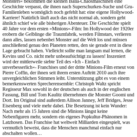
Monsters« bekommen die kleinen Balla-Chaosmaschinen eine
Geschichte verpasst, die ihnen nach Superschurken-Suche und Gru-
Familienleben womöglich noch gefehlt hat: eine eigene Hollywood-
Karriere! Natürlich läuft auch das nicht normal ab, sondern geht
ähnlich schief wie alle bisherigen Abenteuer. Die Geschichte spielt
40 Jahre vor dem ersten »Minions«-Film: Im Hollywood der 1920er
erobern die Gelblinge die Traumfabrik, werden Filmstars, verlieren
dann alles, lassen nebenbei Monster auf die Welt los und müssen
anschließend genau den Planeten retten, den sie gerade erst in diese
Lage gebracht haben. Vielleicht sollte man langsam mal lernen, die
Kevins und Co. nicht mehr unbeaufsichtigt zu lassen! Inszeniert
wird der mittlerweile siebte Teil des »Ich - Einfach
unverbesserlich«- Franchises und der dritte Minions-Film erneut von
Pierre Coffin, der ihnen seit ihrem ersten Auftritt 2010 auch ihre
unvergleichlichen Stimmen leiht. Unterstützung gibt es von einem
bemerkenswerten Sprecherensemble: Christoph Waltz spricht
Regisseur Max sowohl in der deutschen als auch in der englischen
Fassung, Bill und Tom Kaulitz übernehmen die Monster Goomi und
Dort. Im Original sind außerdem Allison Janney, Jeff Bridges, Jesse
Eisenberg und viele mehr dabei. Die Besetzung ist kein Wunder:
Nach mehr als 15 Jahren sind die Minions längst keine
Nebenfiguren mehr, sondern ein eigenes Popkultur-Phänomen in
Latzhosen. Das Franchise hat weltweit Milliarden eingespielt, was
vermutlich beweist, dass die Menschen manchmal einfach nur
abschalten wollen…