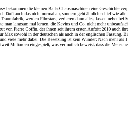
ers« bekommen die kleinen Balla-Chaosmaschinen eine Geschichte ver
h läuft auch das nicht normal ab, sondern geht ähnlich schief wie alle 
raumfabrik, werden Filmstars, verlieren dann alles, lassen nebenbei 
llte man langsam mal lernen, die Kevins und Co. nicht mehr unbeaufsichti
ut von Pierre Coffin, der ihnen seit ihrem ersten Auftritt 2010 auch ih
ur Max sowohl in der deutschen als auch in der englischen Fassung, 
g und viele mehr dabei. Die Besetzung ist kein Wunder: Nach mehr als 
tweit Milliarden eingespielt, was vermutlich beweist, dass die Mensc