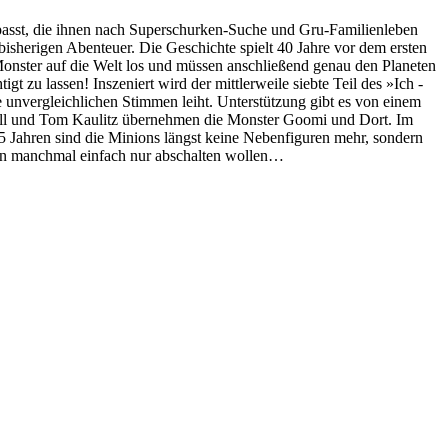
passt, die ihnen nach Superschurken-Suche und Gru-Familienleben
bisherigen Abenteuer. Die Geschichte spielt 40 Jahre vor dem ersten
Monster auf die Welt los und müssen anschließend genau den Planeten
gt zu lassen! Inszeniert wird der mittlerweile siebte Teil des »Ich -
re unvergleichlichen Stimmen leiht. Unterstützung gibt es von einem
Bill und Tom Kaulitz übernehmen die Monster Goomi und Dort. Im
15 Jahren sind die Minions längst keine Nebenfiguren mehr, sondern
hen manchmal einfach nur abschalten wollen…