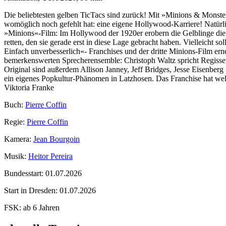
Die beliebtesten gelben TicTacs sind zurück! Mit »Minions & Monst
womöglich noch gefehlt hat: eine eigene Hollywood-Karriere! Natürlic
»Minions«-Film: Im Hollywood der 1920er erobern die Gelblinge die T
retten, den sie gerade erst in diese Lage gebracht haben. Vielleicht so
Einfach unverbesserlich«- Franchises und der dritte Minions-Film erne
bemerkenswerten Sprecherensemble: Christoph Waltz spricht Regisse
Original sind außerdem Allison Janney, Jeff Bridges, Jesse Eisenber
ein eigenes Popkultur-Phänomen in Latzhosen. Das Franchise hat wel
Viktoria Franke
Buch:
Pierre Coffin
Regie:
Pierre Coffin
Kamera:
Jean Bourgoin
Musik:
Heitor Pereira
Bundesstart:
01.07.2026
Start in Dresden:
01.07.2026
FSK:
ab 6 Jahren