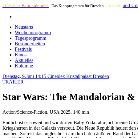
Dresdner
Kinokalender
Dresden
und Um
- Das Kinoprogramm für Dresden
Neustarts
Wochenprogramm
Tagesprogramm
Besonderheiten
Festivals
Kinos
Aktuelles
Kolumne
Dienstag, 9.Juni 14:15
Cineplex Kristallpalast Dresden
TRAILER
Star Wars: The Mandalorian &
Action/Science-Fiction, USA 2025, 140 min
Endlich ist es soweit und wir dürfen Baby Yoda- ähm, ich meine Gro
Kriegsherren in der Galaxis verstreut. Die Neue Republik heuert den
machen. So reist das ungleiche Team durch den äußeren Rand der Gala