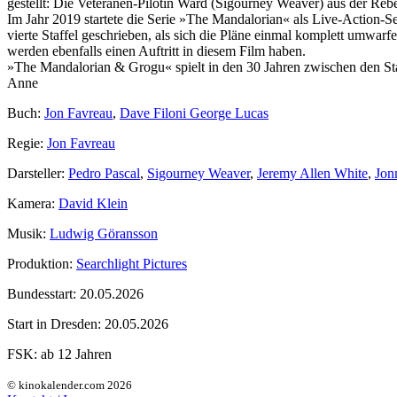
gestellt: Die Veteranen-Pilotin Ward (Sigourney Weaver) aus der Re
Im Jahr 2019 startete die Serie »The Mandalorian« als Live-Action-S
vierte Staffel geschrieben, als sich die Pläne einmal komplett umwarf
werden ebenfalls einen Auftritt in diesem Film haben.
»The Mandalorian & Grogu« spielt in den 30 Jahren zwischen den S
Anne
Buch:
Jon Favreau
,
Dave Filoni George Lucas
Regie:
Jon Favreau
Darsteller:
Pedro Pascal
,
Sigourney Weaver
,
Jeremy Allen White
,
Jon
Kamera:
David Klein
Musik:
Ludwig Göransson
Produktion:
Searchlight Pictures
Bundesstart:
20.05.2026
Start in Dresden:
20.05.2026
FSK:
ab 12 Jahren
© kinokalender.com 2026