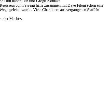
a the Hutt haben Din und Grogu Kontakt
. Regisseur Jon Favreau hatte zusammen mit Dave Filoni schon eine
ie Wege geleitet wurde. Viele Charaktere aus vergangenen Staffeln
en der Macht«.