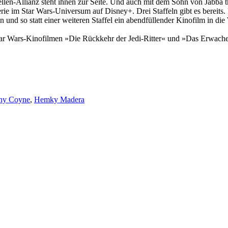
bellen-Allianz steht ihnen zur Seite. Und auch mit dem Sohn von Jabb
erie im Star Wars-Universum auf Disney+. Drei Staffeln gibt es bereits
en und so statt einer weiteren Staffel ein abendfüllender Kinofilm in d
tar Wars-Kinofilmen »Die Rückkehr der Jedi-Ritter« und »Das Erwach
ny Coyne
,
Hemky Madera