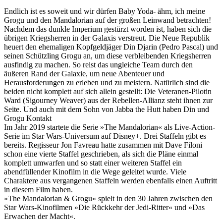
Endlich ist es soweit und wir dürfen Baby Yoda- ähm, ich meine
Grogu und den Mandalorian auf der großen Leinwand betrachten!
Nachdem das dunkle Imperium gestürzt worden ist, haben sich die
übrigen Kriegsherren in der Galaxis verstreut. Die Neue Republik
heuert den ehemaligen Kopfgeldjäger Din Djarin (Pedro Pascal) und
seinen Schützling Grogu an, um diese verbleibenden Kriegsherren
ausfindig zu machen. So reist das ungleiche Team durch den
äußeren Rand der Galaxie, um neue Abenteuer und
Herausforderungen zu erleben und zu meistern. Natürlich sind die
beiden nicht komplett auf sich allein gestellt: Die Veteranen-Pilotin
Ward (Sigourney Weaver) aus der Rebellen-Allianz steht ihnen zur
Seite. Und auch mit dem Sohn von Jabba the Hutt haben Din und
Grogu Kontakt
Im Jahr 2019 startete die Serie »The Mandalorian« als Live-Action-
Serie im Star Wars-Universum auf Disney+. Drei Staffeln gibt es
bereits. Regisseur Jon Favreau hatte zusammen mit Dave Filoni
schon eine vierte Staffel geschrieben, als sich die Pläne einmal
komplett umwarfen und so statt einer weiteren Staffel ein
abendfüllender Kinofilm in die Wege geleitet wurde. Viele
Charaktere aus vergangenen Staffeln werden ebenfalls einen Auftritt
in diesem Film haben.
»The Mandalorian & Grogu« spielt in den 30 Jahren zwischen den
Star Wars-Kinofilmen »Die Rückkehr der Jedi-Ritter« und »Das
Erwachen der Macht«.