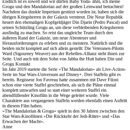
Endlich ist es soweit und wir dürfen Baby Yoda- ähm, ich meine
Grogu und den Mandalorian auf der großen Leinwand betrachten!
Nachdem das dunkle Imperium gestürzt worden ist, haben sich die
übrigen Kriegsherren in der Galaxis verstreut. Die Neue Republik
heuert den ehemaligen Kopfgeldjäger Din Djarin (Pedro Pascal) und
seinen Schützling Grogu an, um diese verbleibenden Kriegsherren
ausfindig zu machen. So reist das ungleiche Team durch den
äußeren Rand der Galaxie, um neue Abenteuer und
Herausforderungen zu erleben und zu meistern. Natürlich sind die
beiden nicht komplett auf sich allein gestellt: Die Veteranen-Pilotin
Ward (Sigourney Weaver) aus der Rebellen-Allianz steht ihnen zur
Seite. Und auch mit dem Sohn von Jabba the Hutt haben Din und
Grogu Kontakt
Im Jahr 2019 startete die Serie »The Mandalorian« als Live-Action-
Serie im Star Wars-Universum auf Disney+. Drei Staffeln gibt es
bereits. Regisseur Jon Favreau hatte zusammen mit Dave Filoni
schon eine vierte Staffel geschrieben, als sich die Pläne einmal
komplett umwarfen und so statt einer weiteren Staffel ein
abendfüllender Kinofilm in die Wege geleitet wurde. Viele
Charaktere aus vergangenen Staffeln werden ebenfalls einen Auftritt
in diesem Film haben.
»The Mandalorian & Grogu« spielt in den 30 Jahren zwischen den
Star Wars-Kinofilmen »Die Rückkehr der Jedi-Ritter« und »Das
Erwachen der Macht«.
Anne