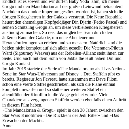
Endlich ist es soweit und wir dürfen Baby Yoda- ähm, ich meine
Grogu und den Mandalorian auf der großen Leinwand betrachten!
Nachdem das dunkle Imperium gestürzt worden ist, haben sich die
übrigen Kriegsherren in der Galaxis verstreut. Die Neue Republik
heuert den ehemaligen Kopfgeldjäger Din Djarin (Pedro Pascal) und
seinen Schützling Grogu an, um diese verbleibenden Kriegsherren
ausfindig zu machen. So reist das ungleiche Team durch den
äußeren Rand der Galaxie, um neue Abenteuer und
Herausforderungen zu erleben und zu meistern. Natürlich sind die
beiden nicht komplett auf sich allein gestellt: Die Veteranen-Pilotin
Ward (Sigourney Weaver) aus der Rebellen-Allianz steht ihnen zur
Seite. Und auch mit dem Sohn von Jabba the Hutt haben Din und
Grogu Kontakt
Im Jahr 2019 startete die Serie »The Mandalorian« als Live-Action-
Serie im Star Wars-Universum auf Disney+. Drei Staffeln gibt es
bereits. Regisseur Jon Favreau hatte zusammen mit Dave Filoni
schon eine vierte Staffel geschrieben, als sich die Pläne einmal
komplett umwarfen und so statt einer weiteren Staffel ein
abendfüllender Kinofilm in die Wege geleitet wurde. Viele
Charaktere aus vergangenen Staffeln werden ebenfalls einen Auftritt
in diesem Film haben.
»The Mandalorian & Grogu« spielt in den 30 Jahren zwischen den
Star Wars-Kinofilmen »Die Rückkehr der Jedi-Ritter« und »Das
Erwachen der Macht«.
Anne