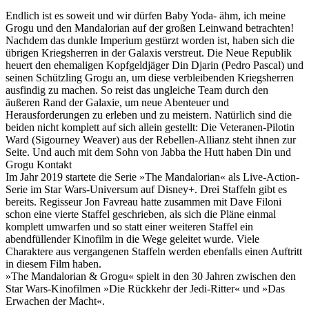
Endlich ist es soweit und wir dürfen Baby Yoda- ähm, ich meine
Grogu und den Mandalorian auf der großen Leinwand betrachten!
Nachdem das dunkle Imperium gestürzt worden ist, haben sich die
übrigen Kriegsherren in der Galaxis verstreut. Die Neue Republik
heuert den ehemaligen Kopfgeldjäger Din Djarin (Pedro Pascal) und
seinen Schützling Grogu an, um diese verbleibenden Kriegsherren
ausfindig zu machen. So reist das ungleiche Team durch den
äußeren Rand der Galaxie, um neue Abenteuer und
Herausforderungen zu erleben und zu meistern. Natürlich sind die
beiden nicht komplett auf sich allein gestellt: Die Veteranen-Pilotin
Ward (Sigourney Weaver) aus der Rebellen-Allianz steht ihnen zur
Seite. Und auch mit dem Sohn von Jabba the Hutt haben Din und
Grogu Kontakt
Im Jahr 2019 startete die Serie »The Mandalorian« als Live-Action-
Serie im Star Wars-Universum auf Disney+. Drei Staffeln gibt es
bereits. Regisseur Jon Favreau hatte zusammen mit Dave Filoni
schon eine vierte Staffel geschrieben, als sich die Pläne einmal
komplett umwarfen und so statt einer weiteren Staffel ein
abendfüllender Kinofilm in die Wege geleitet wurde. Viele
Charaktere aus vergangenen Staffeln werden ebenfalls einen Auftritt
in diesem Film haben.
»The Mandalorian & Grogu« spielt in den 30 Jahren zwischen den
Star Wars-Kinofilmen »Die Rückkehr der Jedi-Ritter« und »Das
Erwachen der Macht«.