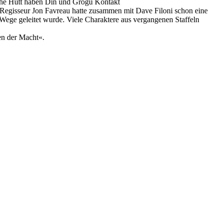
a the Hutt haben Din und Grogu Kontakt
. Regisseur Jon Favreau hatte zusammen mit Dave Filoni schon eine
ie Wege geleitet wurde. Viele Charaktere aus vergangenen Staffeln
en der Macht«.