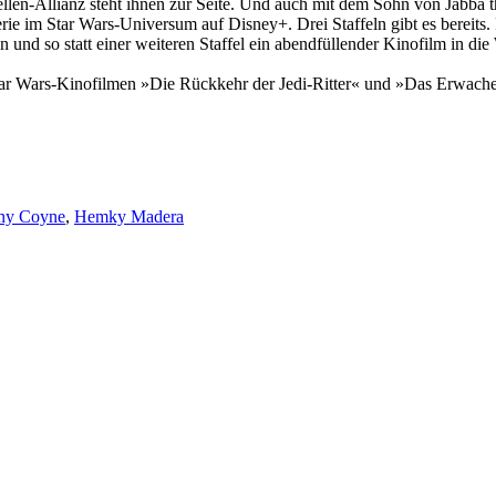
bellen-Allianz steht ihnen zur Seite. Und auch mit dem Sohn von Jabb
erie im Star Wars-Universum auf Disney+. Drei Staffeln gibt es bereits
en und so statt einer weiteren Staffel ein abendfüllender Kinofilm in d
tar Wars-Kinofilmen »Die Rückkehr der Jedi-Ritter« und »Das Erwach
ny Coyne
,
Hemky Madera