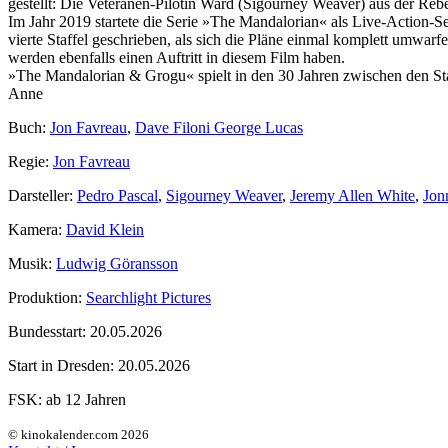
gestellt: Die Veteranen-Pilotin Ward (Sigourney Weaver) aus der Re
Im Jahr 2019 startete die Serie »The Mandalorian« als Live-Action-S
vierte Staffel geschrieben, als sich die Pläne einmal komplett umwarf
werden ebenfalls einen Auftritt in diesem Film haben.
»The Mandalorian & Grogu« spielt in den 30 Jahren zwischen den S
Anne
Buch:
Jon Favreau
,
Dave Filoni George Lucas
Regie:
Jon Favreau
Darsteller:
Pedro Pascal
,
Sigourney Weaver
,
Jeremy Allen White
,
Jon
Kamera:
David Klein
Musik:
Ludwig Göransson
Produktion:
Searchlight Pictures
Bundesstart:
20.05.2026
Start in Dresden:
20.05.2026
FSK:
ab 12 Jahren
© kinokalender.com 2026