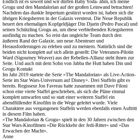
Endlich ist es soweit und wir dürfen Baby Yoda- ähm, ich meine
Grogu und den Mandalorian auf der großen Leinwand betrachten!
Nachdem das dunkle Imperium gestürzt worden ist, haben sich die
übrigen Kriegsherren in der Galaxis verstreut. Die Neue Republik
heuert den ehemaligen Kopfgeldjäger Din Djarin (Pedro Pascal) und
seinen Schützling Grogu an, um diese verbleibenden Kriegsherren
ausfindig zu machen. So reist das ungleiche Team durch den
äußeren Rand der Galaxie, um neue Abenteuer und
Herausforderungen zu erleben und zu meistern. Natürlich sind die
beiden nicht komplett auf sich allein gestellt: Die Veteranen-Pilotin
Ward (Sigourney Weaver) aus der Rebellen-Allianz steht ihnen zur
Seite. Und auch mit dem Sohn von Jabba the Hutt haben Din und
Grogu Kontakt
Im Jahr 2019 startete die Serie »The Mandalorian« als Live-Action-
Serie im Star Wars-Universum auf Disney+. Drei Staffeln gibt es
bereits. Regisseur Jon Favreau hatte zusammen mit Dave Filoni
schon eine vierte Staffel geschrieben, als sich die Pläne einmal
komplett umwarfen und so statt einer weiteren Staffel ein
abendfüllender Kinofilm in die Wege geleitet wurde. Viele
Charaktere aus vergangenen Staffeln werden ebenfalls einen Auftritt
in diesem Film haben.
»The Mandalorian & Grogu« spielt in den 30 Jahren zwischen den
Star Wars-Kinofilmen »Die Rückkehr der Jedi-Ritter« und »Das
Erwachen der Macht«.
Anne